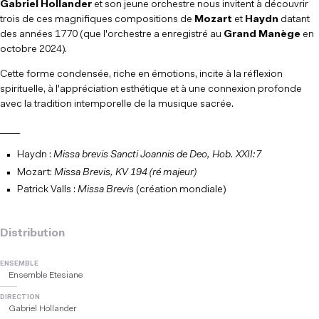
Gabriel Hollander
et son jeune orchestre nous invitent à découvrir
trois de ces magnifiques compositions de
Mozart
et
Haydn
datant
des années 1770 (que l'orchestre a enregistré au
Grand Manège
en
octobre 2024).
Cette forme condensée, riche en émotions, incite à la réflexion
spirituelle, à l'appréciation esthétique et à une connexion profonde
avec la tradition intemporelle de la musique sacrée.
____
Haydn :
Missa brevis Sancti Joannis de Deo, Hob. XXII:7
Mozart:
Missa Brevis, KV 194 (ré majeur)
Patrick Valls :
Missa Brevi
s (création mondiale)
Distribution
ENSEMBLE
Ensemble Etesiane
DIRECTION
Gabriel Hollander