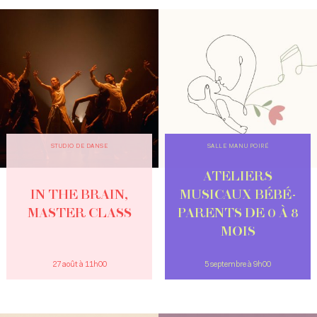
STUDIO DE DANSE
SALLE MANU POIRÉ
ATELIERS
IN THE BRAIN,
MUSICAUX BÉBÉ-
MASTER CLASS
PARENTS DE 0 À 8
MOIS
27 août à 11h00
5 septembre à 9h00