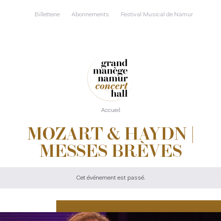
Aller
au
Billetterie
Abonnements
Festival Musical de Namur
contenu
principal
Accueil
MOZART & HAYDN |
MESSES BRÈVES
Cet événement est passé.