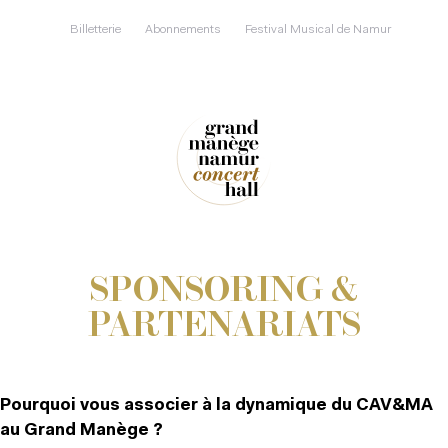
Aller
au
Billetterie
Abonnements
Festival Musical de Namur
contenu
principal
SPONSORING &
PARTENARIATS
Pourquoi vous associer à la dynamique du CAV&MA
au Grand Manège ?