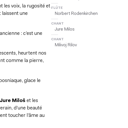
t les voix, la rugosité et
FLÛTE
 laissent une
Norbert Rodenkirchen
CHANT
Jure Milos
ancienne : c’est une
CHANT
Milivoj Rilov
escents, heurtent nos
sent comme la pierre,
bosniaque, glace le
Jure Miloš
et les
verain, d’une beauté
ient toucher l’âme au