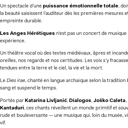
Un spectacle d’une
puissance émotionnelle totale
, don
la beauté saisissent l’auditeur dès les premières mesures et
empreinte durable.
Les Anges Hérétiques
n’est pas un concert de musique 
expérience.
Un théâtre vocal où des textes médiévaux, âpres et incand
oreilles, nos regards et nos certitudes. Les voix s’y fracas
tendues entre la terre et le ciel, la vie et la mort.
Le
Dies irae
, chanté en langue archaïque selon la tradition 
sang et suspend le temps.
Portés par
Katarina Livljanić
,
Dialogos
,
Joško Caleta
,
Kantaduri
, ces chants réveillent un monde primitif et sou
rude et bouleversante — une musique qui, loin du musée, v
vif.