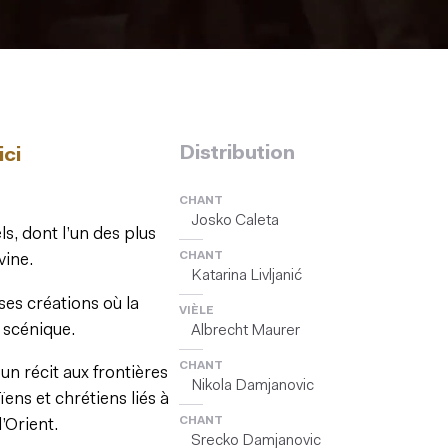
Distribution
ici
CHANT
Josko Caleta
s, dont l’un des plus
CHANT
vine.
Katarina Livljanić
ses créations où la
VIÈLE
 scénique.
Albrecht Maurer
CHANT
un récit aux frontières
Nikola Damjanovic
ïens et chrétiens liés à
CHANT
’Orient.
Srecko Damjanovic