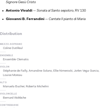
Signore Gesù Cristo
Antonio Vivaldi
—
Sonata al Santo sepolcro
, RV 130
Giovanni B. Ferrandini
—
Cantate Il pianto di Maria
Distribution
MEZZO-SOPRANO
Coline Dutilleul
ENSEMBLE
Ensemble Clematis
VIOLON
Stéphanie de Failly, Amandine Solano, Ellie Nimeroski, Jorlen Vega Garcia,
Louise Moreau
ALTO
Manuela Bucher, Roberta Michelini
VIOLONCELLE
Bernard Woltèche
CONTREBASSE