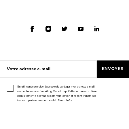
ENVOYER
Votre adresse e-mail
En utilisant ce service, j’accepte de partager mon adresse e-mail
avec notre service d’emailing Mailchimp. Cette donnée est utilisée
exclusivement à des fins de communication et ne sont transmises
à aucun partenaire commercial.
Plus d’infos