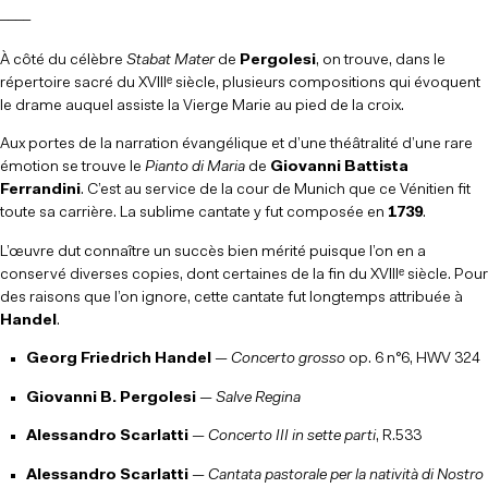
____
À côté du célèbre
Stabat Mater
de
Pergolesi
, on trouve, dans le
répertoire sacré du XVIIIᵉ siècle, plusieurs compositions qui évoquent
le drame auquel assiste la Vierge Marie au pied de la croix.
Aux portes de la narration évangélique et d’une théâtralité d’une rare
émotion se trouve le
Pianto di Maria
de
Giovanni Battista
Ferrandini
. C’est au service de la cour de Munich que ce Vénitien fit
toute sa carrière. La sublime cantate y fut composée en
1739
.
L’œuvre dut connaître un succès bien mérité puisque l’on en a
conservé diverses copies, dont certaines de la fin du XVIIIᵉ siècle. Pour
des raisons que l’on ignore, cette cantate fut longtemps attribuée à
Handel
.
Georg Friedrich Handel
—
Concerto grosso
op. 6 n°6, HWV 324
Giovanni B. Pergolesi
—
Salve Regina
Alessandro Scarlatti
—
Concerto III in sette parti
, R.533
Alessandro Scarlatti
—
Cantata pastorale per la natività di Nostro