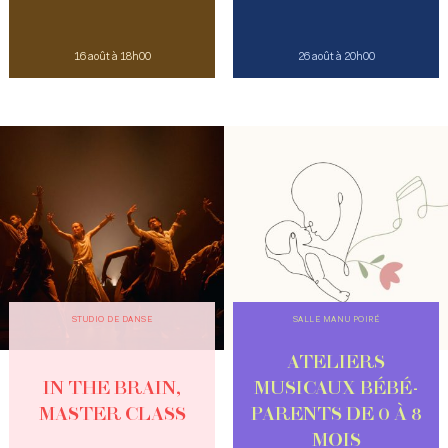
16 août à 18h00
26 août à 20h00
STUDIO DE DANSE
SALLE MANU POIRÉ
ATELIERS
IN THE BRAIN,
MUSICAUX BÉBÉ-
MASTER CLASS
PARENTS DE 0 À 8
MOIS