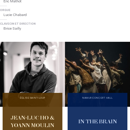
Eric Mathot
ORGUE
Lucie Chabard
CLAVECIN ET DIRECTION
Brice Sailly
ÉGLISE SAINT-LOUP
NAMUR CONCERT HALL
JEAN-LUC HO &
IN THE BRAIN
YOANN MOULIN