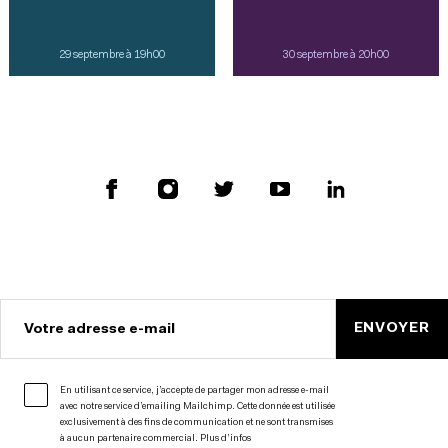
29 septembre à 19h00
30 septembre à 20h00
ENVOYER
Votre adresse e-mail
En utilisant ce service, j’accepte de partager mon adresse e-mail
avec notre service d’emailing Mailchimp. Cette donnée est utilisée
exclusivement à des fins de communication et ne sont transmises
à aucun partenaire commercial.
Plus d’infos