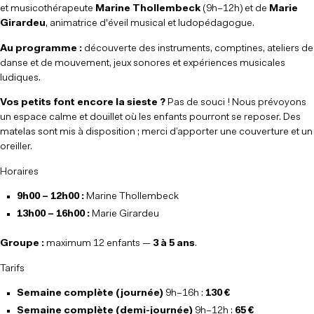
et musicothérapeute
Marine Thollembeck
(9h–12h) et de
Marie
Girardeu
, animatrice d'éveil musical et ludopédagogue.
Au programme :
découverte des instruments, comptines, ateliers de
danse et de mouvement, jeux sonores et expériences musicales
ludiques.
Vos petits font encore la sieste ?
Pas de souci ! Nous prévoyons
un espace calme et douillet où les enfants pourront se reposer. Des
matelas sont mis à disposition ; merci d’apporter une couverture et un
oreiller.
Horaires
9h00 – 12h00 :
Marine Thollembeck
13h00 – 16h00 :
Marie Girardeu
Groupe :
maximum 12 enfants —
3 à 5 ans
.
Tarifs
Semaine complète (journée)
9h–16h :
130 €
Semaine complète (demi-journée)
9h–12h :
65 €