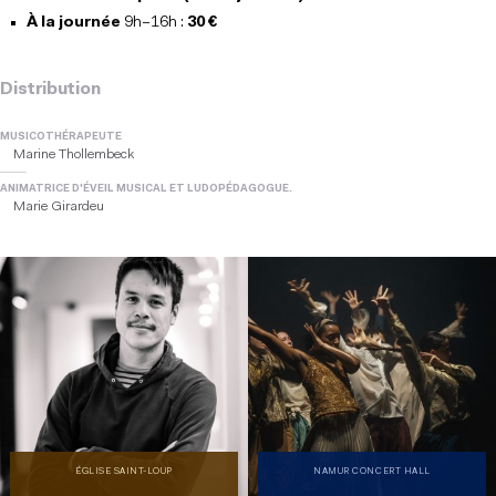
À la journée
9h–16h :
30 €
Distribution
MUSICOTHÉRAPEUTE
Marine Thollembeck
ANIMATRICE D'ÉVEIL MUSICAL ET LUDOPÉDAGOGUE.
Marie Girardeu
ÉGLISE SAINT-LOUP
NAMUR CONCERT HALL