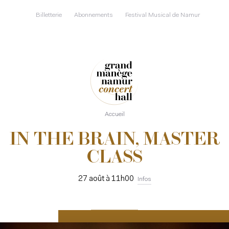
Aller
au
Billetterie
Abonnements
Festival Musical de Namur
contenu
principal
Accueil
IN THE BRAIN, MASTER
CLASS
27 août à 11h00
Infos
RÉSERVER