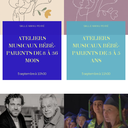
SALLE MANU POIRÉ
SALLE MANU POIRÉ
ATELIERS
ATELIERS
MUSICAUX BÉBÉ-
MUSICAUX BÉBÉ-
PARENTS DE 8 À 36
PARENTS DE 3 À 5
MOIS
ANS
5 septembre à 10h00
5 septembre à 11h00