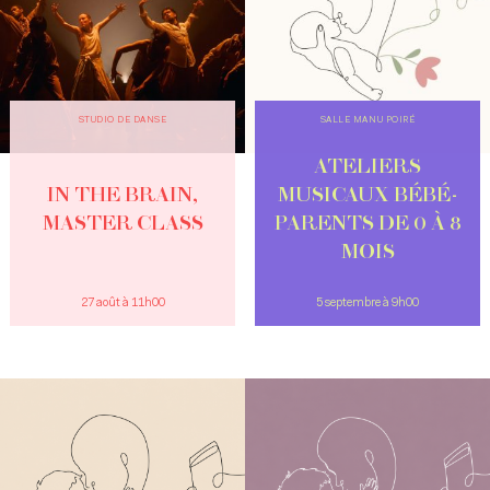
STUDIO DE DANSE
SALLE MANU POIRÉ
ATELIERS
IN THE BRAIN,
MUSICAUX BÉBÉ-
MASTER CLASS
PARENTS DE 0 À 8
MOIS
27 août à 11h00
5 septembre à 9h00