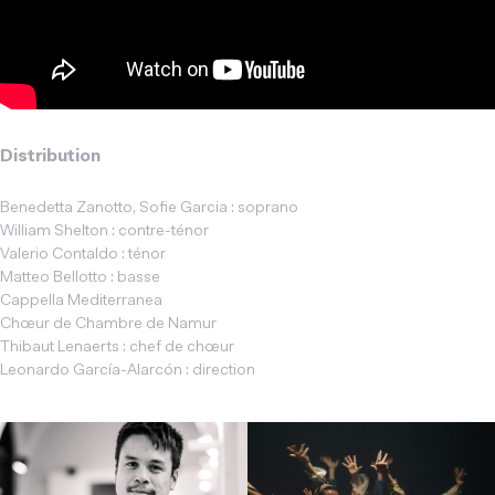
Distribution
Benedetta Zanotto, Sofie Garcia : soprano
William Shelton : contre-ténor
Valerio Contaldo : ténor
Matteo Bellotto : basse
Cappella Mediterranea
Chœur de Chambre de Namur
Thibaut Lenaerts : chef de chœur
Leonardo García-Alarcón : direction