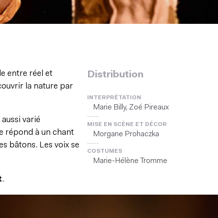
 entre réel et
Distribution
couvrir la nature par
INTERPRÉTATION
Marie Billy, Zoé Pireaux
 aussi varié
MISE EN SCÈNE ET DÉCOR
uie répond à un chant
Morgane Prohaczka
es bâtons. Les voix se
COSTUMES
Marie-Hélène Tromme
t
.