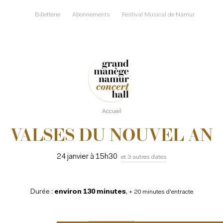
Aller
au
Billetterie
Abonnements
Festival Musical de Namur
contenu
principal
Accueil
VALSES DU NOUVEL AN
24 janvier à 15h30
et 3 autres dates
Durée :
environ 130 minutes
,
+ 20 minutes d'entracte