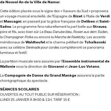
de Nouvel An de la Ville de Namur
.
Cette édition placée sous le signe des « Saveurs du Sud » proposera
un voyage musical ensoleillé, de l'Espagne de
Bizet
à l'Italie de
Verdi
et
Mascagni
, en passant par la grâce française de
Delibes
et
Saint-
Saëns
. Le programme fera naturellement la part belle aux
Strauss
,
père et fils, avec bien sûr
Le Beau Danube bleu
,
Rosen aus dem Süden
,
la
Champagner-Polka
ou encore la
Marche de Radetzky
. Les accents
méridionaux de
Waldteufel
et le charme pétillant de
Tchaïkovski
avec sa célèbre
Sérénade pour cordes
compléteront ce panorama
lumineux et festif.
La partition musicale sera assurée par l'
Ensemble instrumental de
Wallonie
sous la direction de
Giovanni
et
Jean-Luc Votano
.
La
Compagnie de Danse du Grand Manège
assurera la partie
chorégraphique du spectacle.
SÉANCES SCOLAIRES
OUVERTES AU TOUT PUBLIC SUR RÉSERVATION :
LUNDI 25 JANVIER À 9H30 & 11H. TARIF 15 €