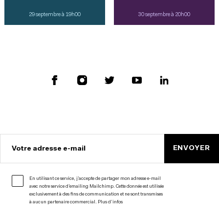
29 septembre à 19h00
30 septembre à 20h00
ENVOYER
Votre adresse e-mail
En utilisant ce service, j’accepte de partager mon adresse e-mail
avec notre service d’emailing Mailchimp. Cette donnée est utilisée
exclusivement à des fins de communication et ne sont transmises
à aucun partenaire commercial.
Plus d’infos