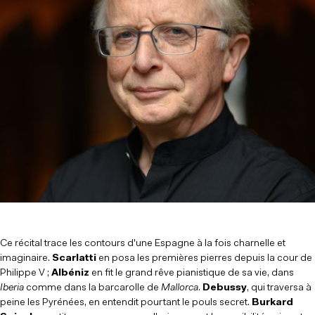
Ce récital trace les contours d'une Espagne à la fois charnelle et
imaginaire.
Scarlatti
en posa les premières pierres depuis la cour de
Philippe V ;
Albéniz
en fit le grand rêve pianistique de sa vie, dans
Iberia
comme dans la barcarolle de
Mallorca
.
Debussy
, qui traversa à
peine les Pyrénées, en entendit pourtant le pouls secret.
Burkard