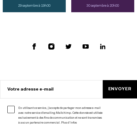
29 septembre à 19h00
30 septembre à 20h00
ENVOYER
Votre adresse e-mail
En utilisant ce service, j’accepte de partager mon adresse e-mail
avec notre service d’emailing Mailchimp. Cette donnée est utilisée
exclusivement à des fins de communication et ne sont transmises
à aucun partenaire commercial.
Plus d’infos