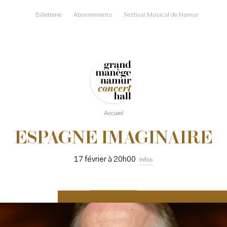
Aller
au
Billetterie
Abonnements
Festival Musical de Namur
contenu
principal
Accueil
ESPAGNE IMAGINAIRE
17 février à 20h00
Infos
RÉSERVER