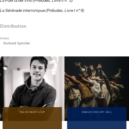
La Puerta del Vino (Préludes, Livre II n° 3)
La Sérénade interrompue (Préludes, Livre I n° 9)
Distribution
PIANO
Burkard Spinnler
ÉGLISE SAINT-LOUP
NAMUR CONCERT HALL