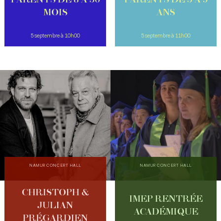
PARENTS DE 8 À 36
PARENTS DE 3 À 5
MOIS
ANS
5 septembre à 10h00
5 septembre à 11h00
NAMUR CONCERT HALL
NAMUR CONCERT HALL
CHRISTOPH &
IMEP RENTRÉE
JULIAN
ACADÉMIQUE
PRÉGARDIEN