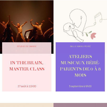
STUDIO DE DANSE
SALLE MANU POIRÉ
ATELIERS
IN THE BRAIN,
MUSICAUX BÉBÉ-
MASTER CLASS
PARENTS DE 0 À 8
MOIS
27 août à 11h00
5 septembre à 9h00