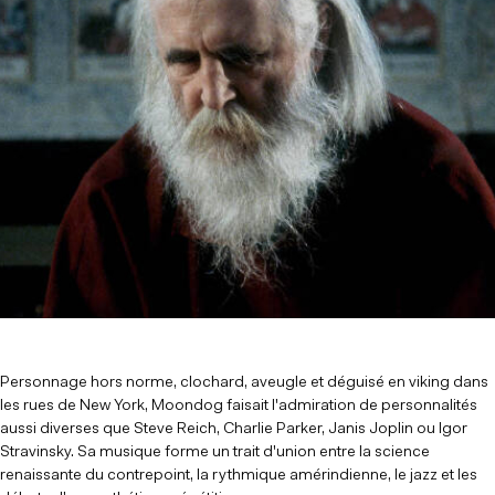
Personnage hors norme, clochard, aveugle et déguisé en viking dans
les rues de New York, Moondog faisait l'admiration de personnalités
aussi diverses que Steve Reich, Charlie Parker, Janis Joplin ou Igor
Stravinsky. Sa musique forme un trait d'union entre la science
renaissante du contrepoint, la rythmique amérindienne, le jazz et les