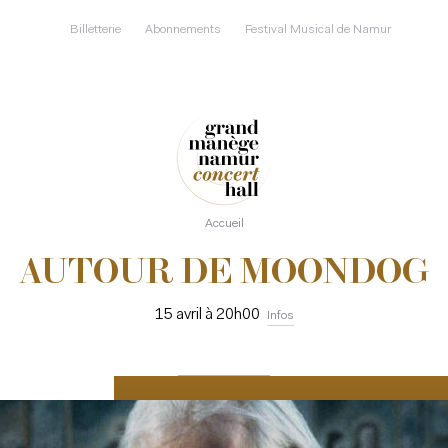
Aller
au
Billetterie
Abonnements
Festival Musical de Namur
contenu
principal
Accueil
AUTOUR DE MOONDOG
15 avril à 20h00
Infos
RÉSERVER