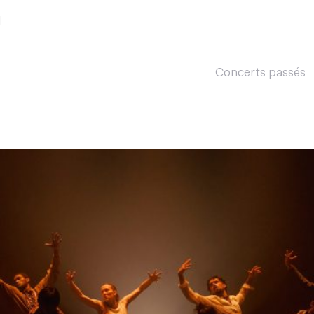
l
Concerts passés