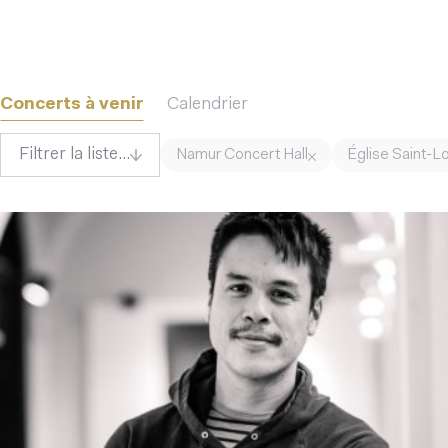
Concerts à venir
Calendrier
Filtrer la liste...
Namur Concert Hall
Église Saint-L